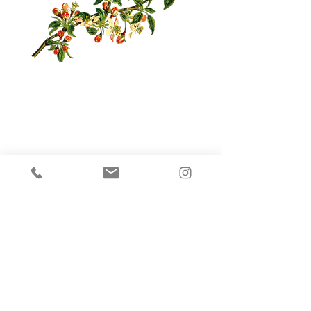
Dein Rückzugsort
mit Aussicht
Famiglia Waldner Siebenförcher