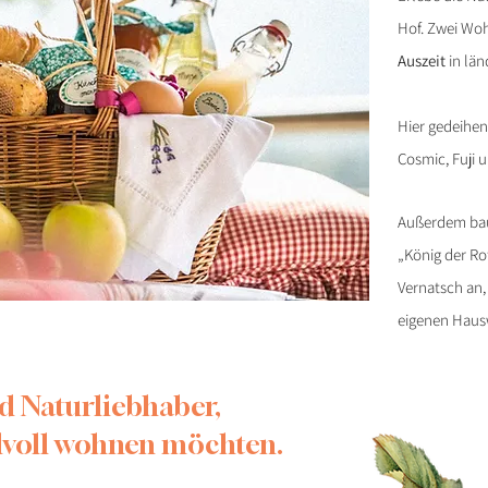
Hof.
Zwei Woh
Auszeit
in län
Hier gedeihen
Cosmic, Fuji 
Außerdem bau
„König der Ro
Vernatsch an,
eigenen Hausw
nd Naturliebhaber,
ilvoll wohnen möchten.