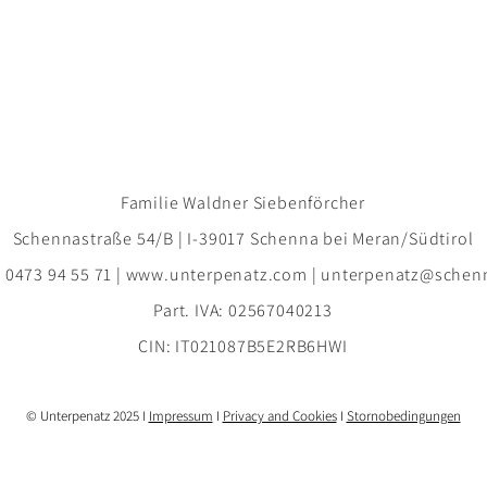
Familie Waldner Siebenförcher
Schennastraße 54/B | I-39017 Schenna bei Meran/Südtirol
9 0473 94 55 71 |
www.unterpenatz.com
|
unterpenatz@schen
Part. IVA: 02567040213
CIN: IT021087B5E2RB6HWI
©
Unterpenatz
2025 I
Impressum
I
Privacy and Cookies
I
Stornobedingungen