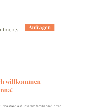
Anfragen
artments
ch willkommen
enna!
tur hautnah auf unserem familiengeführten